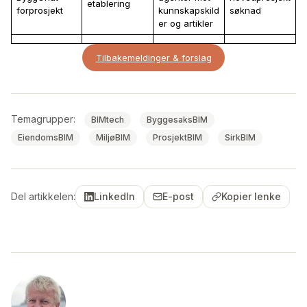
etablering
forprosjekt
kunnskapskild
søknad
er og artikler
Tilbakemeldinger & forslag
Temagrupper:
BIMtech
ByggesaksBIM
EiendomsBIM
MiljøBIM
ProsjektBIM
SirkBIM
Del artikkelen:
LinkedIn
E-post
Kopier lenke