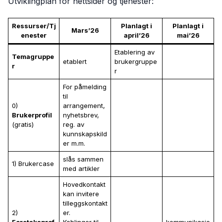
Utviklingplan for nettsider og tjenester:
Ressurser/Tj
Planlagt i
Planlagt i
Mars’26
enester
april’26
mai’26
Etablering av
Temagruppe
etablert
brukergruppe
r
r
For påmelding
til
0)
arrangement,
Brukerprofil
nyhetsbrev,
(gratis)
reg. av
kunnskapskild
er m.m.
slås sammen
1) Brukercase
med artikler
Hovedkontakt
kan invitere
tilleggskontakt
2)
er.
Foretaksprof
Koblinger til
kommunikasjo