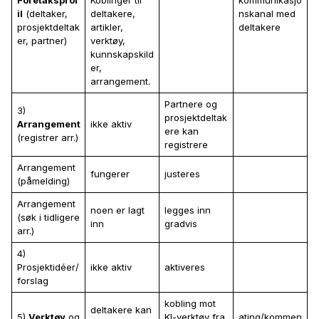
il
(deltaker,
deltakere,
nskanal med
prosjektdeltak
artikler,
deltakere
er, partner)
verktøy,
kunnskapskild
er,
arrangement.
Partnere og
3)
prosjektdeltak
Arrangement
ikke aktiv
ere kan
(registrer arr.)
registrere
Arrangement
fungerer
justeres
(påmelding)
Arrangement
noen er lagt
legges inn
(søk i tidligere
inn
gradvis
arr.)
4)
Prosjektidéer/
ikke aktiv
aktiveres
forslag
kobling mot
deltakere kan
5)
Verktøy
og
KI-verktøy fra
ating/kommen