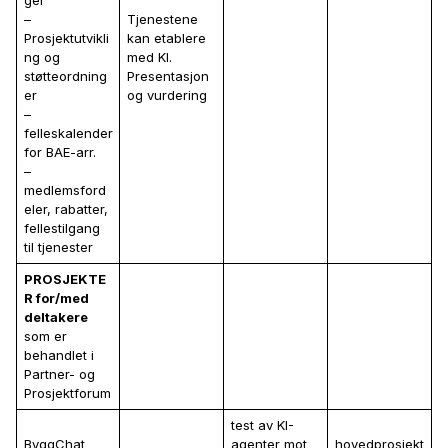
–
Tjenestene
Prosjektutvikli
kan etablere
ng og
med KI.
støtteordning
Presentasjon
er
og vurdering
–
felleskalender
for BAE-arr.
–
medlemsford
eler, rabatter,
fellestilgang
til tjenester
PROSJEKTE
R for/med
deltakere
som er
behandlet i
Partner- og
Prosjektforum
test av KI-
ByggChat
agenter mot
hovedprosjekt