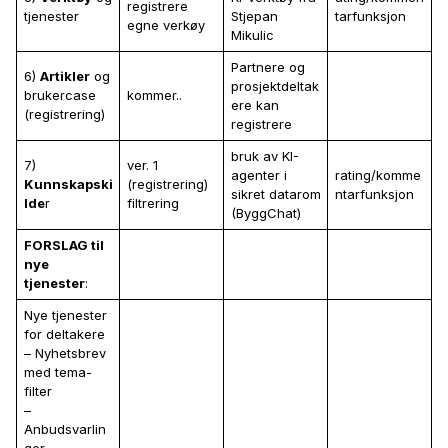
registrere
tjenester
Stjepan
tarfunksjon
egne verkøy
Mikulic
Partnere og
6)
Artikler
og
prosjektdeltak
brukercase
kommer..
ere kan
(registrering)
registrere
bruk av KI-
7)
ver. 1
agenter i
rating/komme
Kunnskapski
(registrering)
sikret datarom
ntarfunksjon
lde
r
filtrering
(ByggChat)
FORSLAG til
nye
tjenester
:
Nye tjenester
for deltakere
– Nyhetsbrev
med tema-
filter
–
Anbudsvarlin
ger