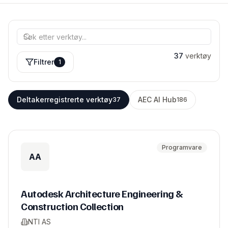
37
verktøy
Filtrer
1
Deltakerregistrerte verktøy
AEC AI Hub
37
186
Programvare
AA
Autodesk Architecture Engineering &
Construction Collection
NTI AS