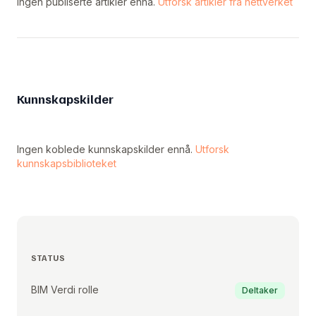
Ingen publiserte artikler ennå.
Utforsk artikler fra nettverket
Kunnskapskilder
Ingen koblede kunnskapskilder ennå.
Utforsk
kunnskapsbiblioteket
STATUS
BIM Verdi rolle
Deltaker