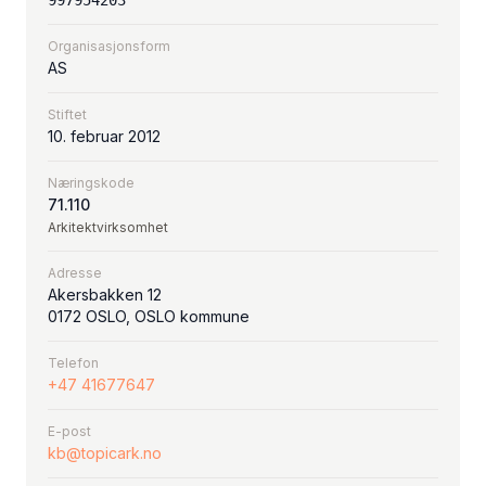
997954203
Organisasjonsform
AS
Stiftet
10. februar 2012
Næringskode
71.110
Arkitektvirksomhet
Adresse
Akersbakken 12
0172 OSLO, OSLO kommune
Telefon
+47 41677647
E-post
kb@topicark.no