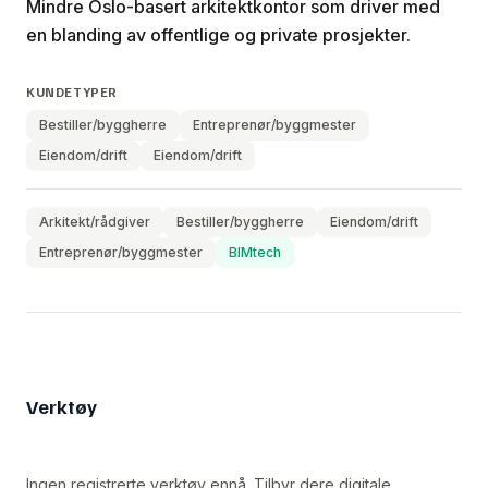
Mindre Oslo-basert arkitektkontor som driver med
en blanding av offentlige og private prosjekter.
KUNDETYPER
Bestiller/byggherre
Entreprenør/byggmester
Eiendom/drift
Eiendom/drift
Arkitekt/rådgiver
Bestiller/byggherre
Eiendom/drift
Entreprenør/byggmester
BIMtech
Verktøy
Ingen registrerte verktøy ennå. Tilbyr dere digitale