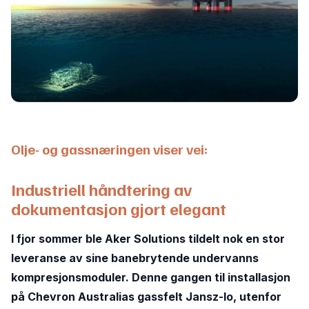
Olje- og gassnæringen viser vei:
Industriell håndtering av
dokumentasjon gjort elegant
I fjor sommer ble Aker Solutions tildelt nok en stor
leveranse av sine banebrytende undervanns
kompresjonsmoduler. Denne gangen til installasjon
på Chevron Australias gassfelt Jansz-Io, utenfor