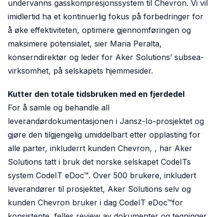
undervanns gasskompresjonssystem til Chevron. Vi vil
imidlertid ha et kontinuerlig fokus på forbedringer for
å øke effektiviteten, optimere gjennomføringen og
maksimere potensialet, sier Maria Peralta,
konserndirektør og leder for Aker Solutions’ subsea-
virksomhet, på selskapets hjemmesider.
Kutter den totale tidsbruken med en fjerdedel
For å samle og behandle all
leverandørdokumentasjonen i Jansz-Io-prosjektet og
gjøre den tilgjengelig umiddelbart etter opplasting for
alle parter, inkluderrt kunden Chevron, , har Aker
Solutions tatt i bruk det norske selskapet CodeITs
system CodeIT eDoc™. Over 500 brukere, inkludert
leverandører til prosjektet, Aker Solutions selv og
kunden Chevron bruker i dag CodeIT eDoc™for
konsistente, felles review av dokumenter og tegninger.