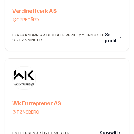
Verdinettverk AS
OPPEGÅRD
Se
LEVERANDØR AV DIGITALE VERKTØY, INNHOLD
OG LØSNINGER
profil
Wk Entreprenør AS
TØNSBERG
Se profil
ENTREPRENØR/BYGGMESTER