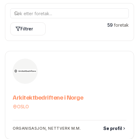
59
foretak
Filtrer
Arkitektbedriftene i Norge
OSLO
Se profil
ORGANISASJON, NETTVERK M.M.