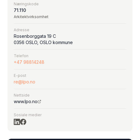
Næringskode
71.110
Arkitektvirksomhet
Adresse
Rosenborggata 19 C
0356 OSLO, OSLO kommune
Telefon
+47 98814248
E-post
re@lpo.no
Nettside
www.lpo.no
Sosiale medier