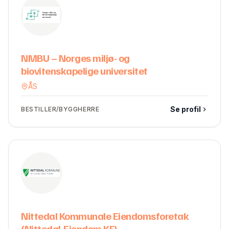
NMBU – Norges miljø- og
biovitenskapelige universitet
ÅS
Se profil
BESTILLER/BYGGHERRE
Nittedal Kommunale Eiendomsforetak
(Nittedal-Eiendom KF)