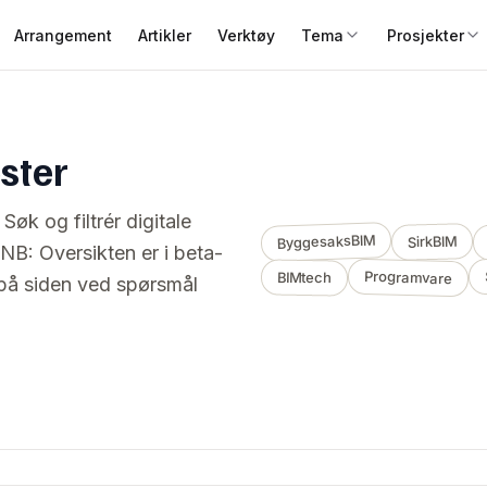
Arrangement
Artikler
Verktøy
Tema
Prosjekter
ester
Søk og filtrér digitale
ByggesaksBIM
SirkBIM
 NB: Oversikten er i beta-
Programvare
BIMtech
 på siden ved spørsmål