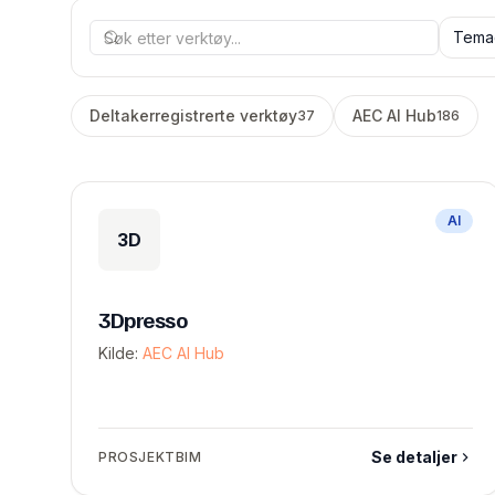
Tema
Deltakerregistrerte verktøy
AEC AI Hub
37
186
AI
3D
3Dpresso
Kilde:
AEC AI Hub
Se detaljer
PROSJEKTBIM