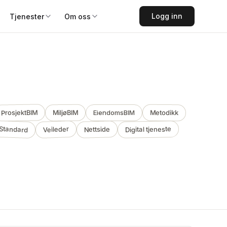
Logg inn
Tjenester
Om oss
ProsjektBIM
Metodikk
MiljøBIM
EiendomsBIM
Standard
Veileder
Digital tjeneste
Nettside