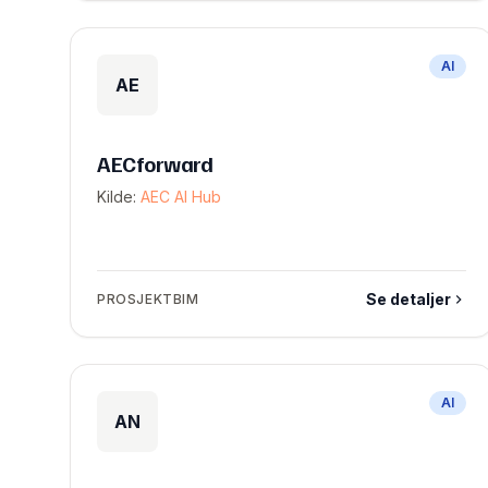
AI
AE
AECforward
Kilde:
AEC AI Hub
Se detaljer
PROSJEKTBIM
AI
AN