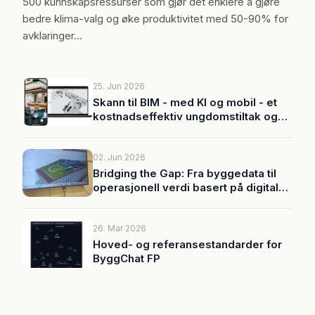
500 kunnskapsressurser som gjør det enklere å gjøre
bedre klima-valg og øke produktivitet med 50-90% for
avklaringer…
25. Jun 2026
Skann til BIM - med KI og mobil - et
kostnadseffektiv ungdomstiltak og
første steg for å kartlegge
transformasjon- og
ombrukspotensiale i eksisterende
02. Jun 2026
bygg.
Bridging the Gap: Fra byggedata til
operasjonell verdi basert på digitale
tvillinger
26. Mar 2026
Hoved- og referansestandarder for
ByggChat FP