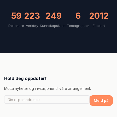
59
223
249
6
2012
Deltakere
Verktøy
Kunnskapskilder
Temagrupper
Etablert
Hold deg oppdatert
Motta nyheter og invitasjoner til våre arrangement.
Meld på