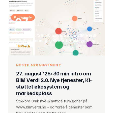
Kommende
27
AUGUST
2026
27. august '26: 30 min intro om BIM Verdi
2.0. Nye tjenester, KI-støttet økosystem
og markedsplass
BIMtech
NESTE ARRANGEMENT
27. august '26: 30 min intro om
BIM Verdi 2.0. Nye tjenester, KI-
støttet økosystem og
markedsplass
Stikkord Bruk nye & nyttige funksjoner på
www.bimverdi.no - og foreslå tjenester som