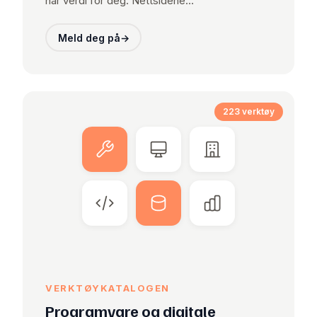
har verdi for deg. Nettsidene…
Meld deg på
→
223 verktøy
VERKTØYKATALOGEN
Programvare og digitale