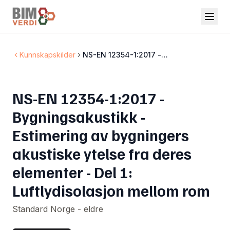
Kunnskapskilder
NS-EN 12354-1:2017 -
Bygningsakustikk - Estimering av
bygningers akustiske ytelse fra
deres elementer - Del 1:
NS-EN 12354-1:2017 -
Luftlydisolasjon mellom rom
Bygningsakustikk -
Estimering av bygningers
akustiske ytelse fra deres
elementer - Del 1:
Luftlydisolasjon mellom rom
Standard Norge - eldre