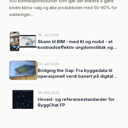
500 kunnskapsressurser som gjør det enklere å gjøre
bedre klima-valg og øke produktivitet med 50-90% for
avklaringer…
25. Jun 2026
Skann til BIM - med KI og mobil - et
kostnadseffektiv ungdomstiltak og
første steg for å kartlegge
transformasjon- og
ombrukspotensiale i eksisterende
02. Jun 2026
bygg.
Bridging the Gap: Fra byggedata til
operasjonell verdi basert på digitale
tvillinger
26. Mar 2026
Hoved- og referansestandarder for
ByggChat FP