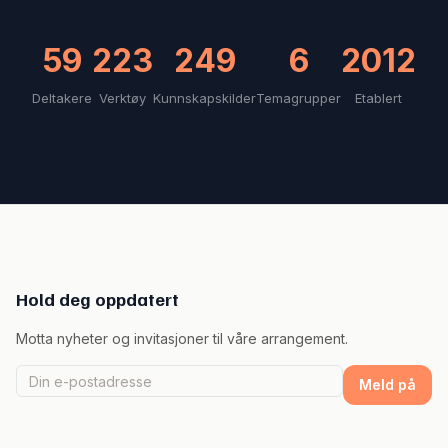
59
223
249
6
2012
Deltakere
Verktøy
Kunnskapskilder
Temagrupper
Etablert
Hold deg oppdatert
Motta nyheter og invitasjoner til våre arrangement.
Meld på