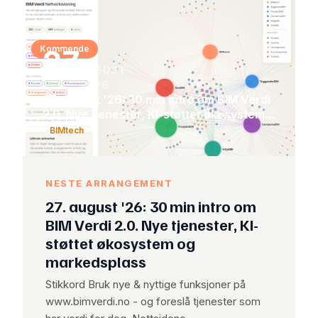
Kommende
27
AUGUST
2026
27. august '26: 30 min intro om BIM Verdi
2.0. Nye tjenester, KI-støttet økosystem
og markedsplass
BIMtech
NESTE ARRANGEMENT
27. august '26: 30 min intro om
BIM Verdi 2.0. Nye tjenester, KI-
støttet økosystem og
markedsplass
Stikkord Bruk nye & nyttige funksjoner på
www.bimverdi.no - og foreslå tjenester som