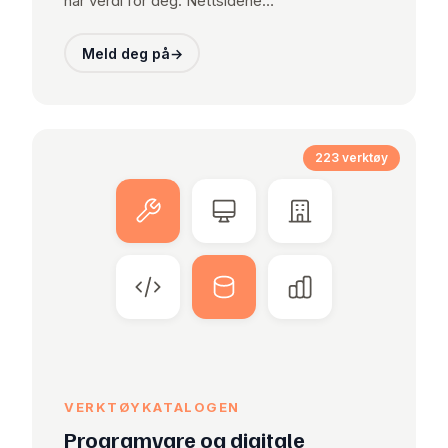
har verdi for deg. Nettsidene…
Meld deg på
→
223 verktøy
VERKTØYKATALOGEN
Programvare og digitale